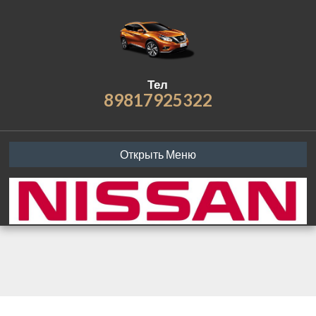
Тел
89817925322
Открыть Меню