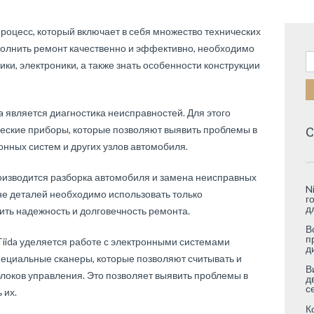
процесс, который включает в себя множество технических
ыполнить ремонт качественно и эффективно, необходимо
Н
ики, электроники, а также знать особенности конструкции
a является диагностика неисправностей. Для этого
еские приборы, которые позволяют выявить проблемы в
С
онных систем и других узлов автомобиля.
оизводится разборка автомобиля и замена неисправных
N
ене деталей необходимо использовать только
г
д
ить надежность и долговечность ремонта.
В
п
iida уделяется работе с электронными системами
д
пециальные сканеры, которые позволяют считывать и
В
локов управления. Это позволяет выявить проблемы в
д
с
 их.
К