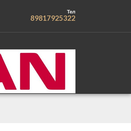
Тел
89817925322