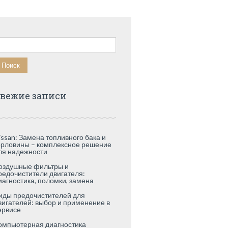
айти:
вежие записи
issan: Замена топливного бака и
орловины – комплексное решение
ля надежности
оздушные фильтры и
редочистители двигателя:
иагностика, поломки, замена
иды предочистителей для
вигателей: выбор и применение в
ервисе
омпьютерная диагностика