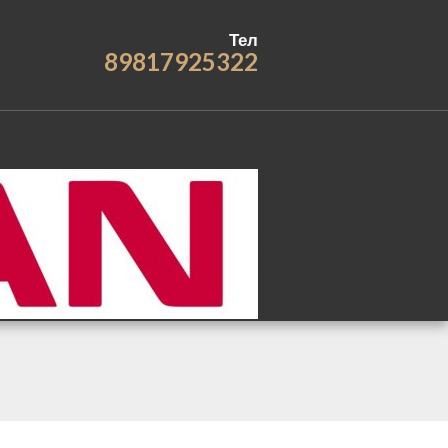
Тел
89817925322