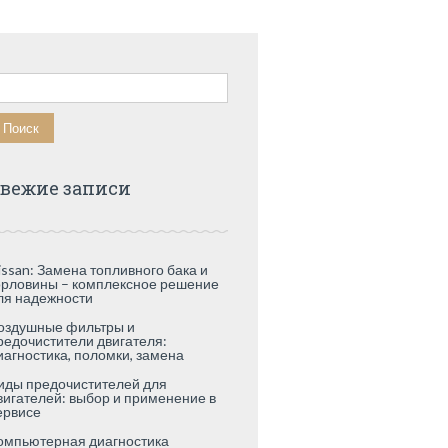
айти:
вежие записи
issan: Замена топливного бака и
орловины – комплексное решение
ля надежности
оздушные фильтры и
редочистители двигателя:
иагностика, поломки, замена
иды предочистителей для
вигателей: выбор и применение в
ервисе
омпьютерная диагностика