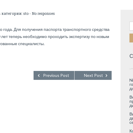
В категории:
sto
-
No responses
Н
 года. Для получения паспорта транспортного средства
 лет теперь необходимо проходить экспертизу по новым
тованные специалисты.
С
Previous Post
Next Post
N
г
д
В
п
д
В
д
с
К