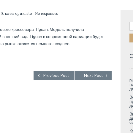
 В категории:
sto
-
No responses
Н
ового кроссовера Tiguan. Модель получила
 внешний вид. Tiguan в современной вариации будет
 на рынке окажется немного позднее.
С
Previous Post
Next Post
N
г
д
В
п
д
В
д
с
К