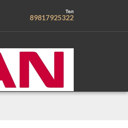
Тел
89817925322