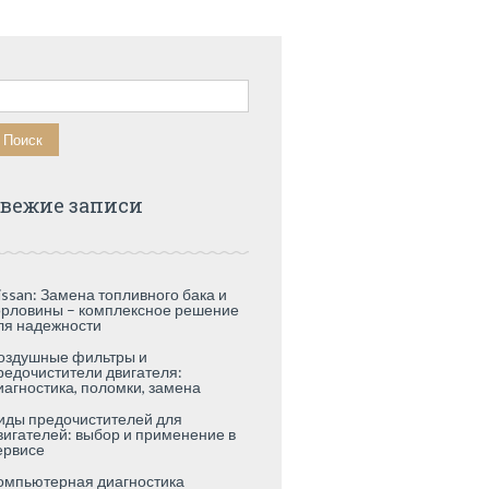
айти:
вежие записи
issan: Замена топливного бака и
орловины – комплексное решение
ля надежности
оздушные фильтры и
редочистители двигателя:
иагностика, поломки, замена
иды предочистителей для
вигателей: выбор и применение в
ервисе
омпьютерная диагностика