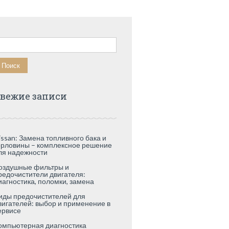
айти:
вежие записи
issan: Замена топливного бака и
орловины – комплексное решение
ля надежности
оздушные фильтры и
редочистители двигателя:
иагностика, поломки, замена
иды предочистителей для
вигателей: выбор и применение в
ервисе
омпьютерная диагностика