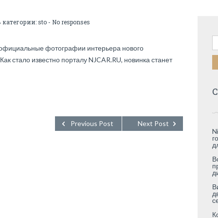
В категории:
sto
-
No responses
Н
 официальные фотографии интерьера нового
Как стало известно порталу NJCAR.RU, новинка станет
С
Previous Post
Next Post
N
г
д
В
п
д
В
д
с
К