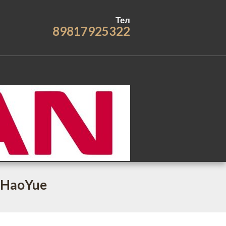
Тел
89817925322
 HaoYue