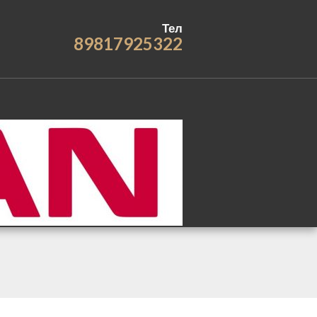
Тел
89817925322