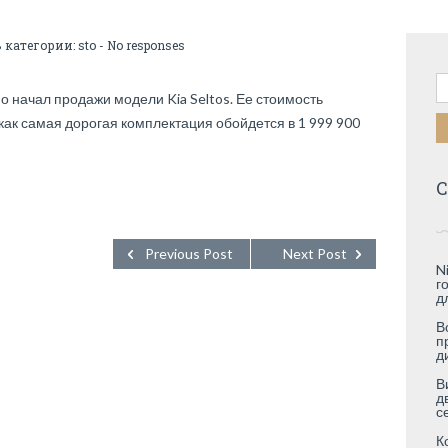
В категории:
sto
-
No responses
Н
 начал продажи модели Kia Seltos. Ее стоимость
а как самая дорогая комплектация обойдется в 1 999 900
С
Previous Post
Next Post
N
г
д
В
п
д
В
д
с
К