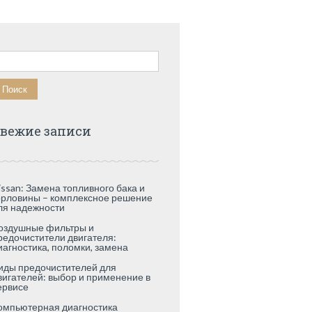
айти:
вежие записи
issan: Замена топливного бака и
орловины – комплексное решение
ля надежности
оздушные фильтры и
редочистители двигателя:
иагностика, поломки, замена
иды предочистителей для
вигателей: выбор и применение в
ервисе
омпьютерная диагностика