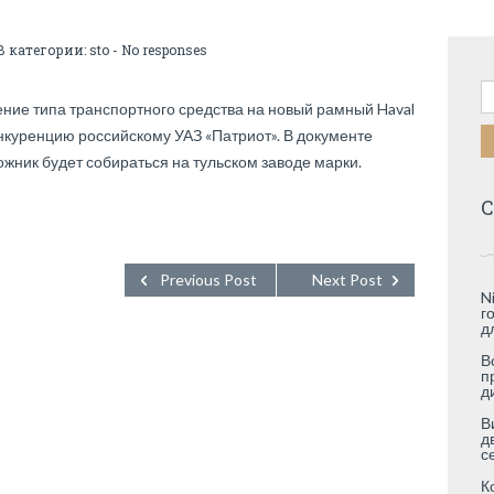
В категории:
sto
-
No responses
Н
ние типа транспортного средства на новый рамный Haval
онкуренцию российскому УАЗ «Патриот». В документе
ожник будет собираться на тульском заводе марки.
С
Previous Post
Next Post
N
г
д
В
п
д
В
д
с
К