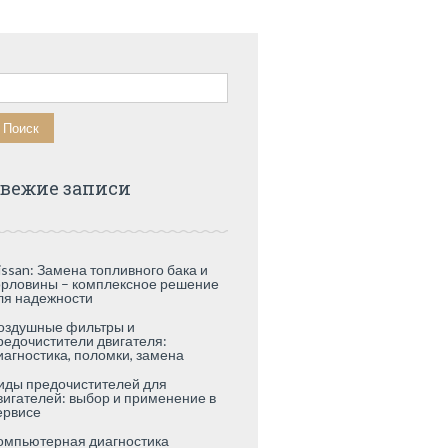
айти:
вежие записи
issan: Замена топливного бака и
орловины – комплексное решение
ля надежности
оздушные фильтры и
редочистители двигателя:
иагностика, поломки, замена
иды предочистителей для
вигателей: выбор и применение в
ервисе
омпьютерная диагностика