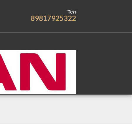
Тел
89817925322