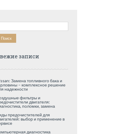
айти:
вежие записи
issan: Замена топливного бака и
орловины – комплексное решение
ля надежности
оздушные фильтры и
редочистители двигателя:
иагностика, поломки, замена
иды предочистителей для
вигателей: выбор и применение в
ервисе
омпьютерная диагностика