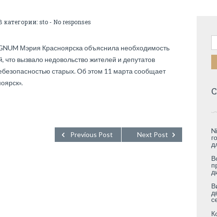
В категории:
sto
-
No responses
Н
REGNUM Мэрия Красноярска объяснила необходимость
 что вызвало недовольство жителей и депутатов
ебезопасностью старых. Об этом 11 марта сообщает
оярск».
С
N
Previous Post
Next Post
г
д
В
п
д
В
д
с
К