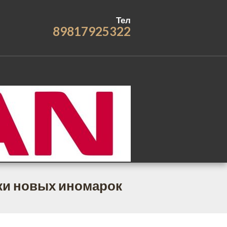
Тел
89817925322
ки новых иномарок