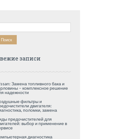
айти:
вежие записи
issan: Замена топливного бака и
орловины – комплексное решение
ля надежности
оздушные фильтры и
редочистители двигателя:
иагностика, поломки, замена
иды предочистителей для
вигателей: выбор и применение в
ервисе
омпьютерная диагностика