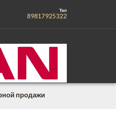
Тел
89817925322
рной продажи