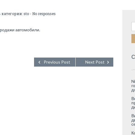
В категории:
sto
-
No responses
Н
продажи автомобили.
С
Previous Post
Next Post
N
г
д
В
п
д
В
д
с
К