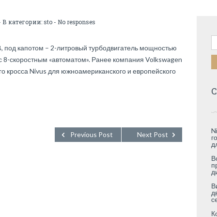
- В категории:
sto
-
No responses
Н
 под капотом – 2-литровый турбодвигатель мощностью
с 8-скоростным «автоматом». Ранее компания Volkswagen
о кросса Nivus для южноамериканского и европейского
С
N
Previous Post
Next Post
г
д
В
п
д
В
д
с
К