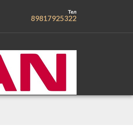
Тел
89817925322