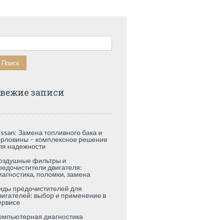
айти:
вежие записи
issan: Замена топливного бака и
орловины – комплексное решение
ля надежности
оздушные фильтры и
редочистители двигателя:
иагностика, поломки, замена
иды предочистителей для
вигателей: выбор и применение в
ервисе
омпьютерная диагностика