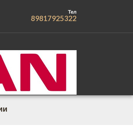
Тел
89817925322
ии