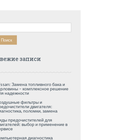
айти:
вежие записи
issan: Замена топливного бака и
орловины – комплексное решение
ля надежности
оздушные фильтры и
редочистители двигателя:
иагностика, поломки, замена
иды предочистителей для
вигателей: выбор и применение в
ервисе
омпьютерная диагностика