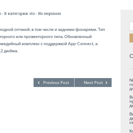
b
- В категории:
sto
-
No responses
Н
иодной оптикой, в том числе и задними фонарями. Тип
кторного или прожекторного типа. Обновленный
имедийный комплекс с поддержкой App-Connect, а
,2 дюйма.
С
N
Previous Post
Next Post
г
д
В
п
д
В
д
с
К