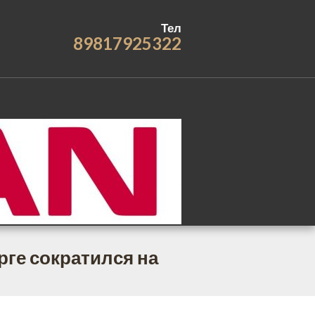
Тел
89817925322
ге сократился на