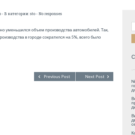
b
- В категории:
sto
-
No responses
Н
етно уменьшился объем производства автомобилей. Так,
производства в городе сократился на 5%, всего было
С
Previous Post
Next Post
N
г
д
В
п
д
В
д
с
К