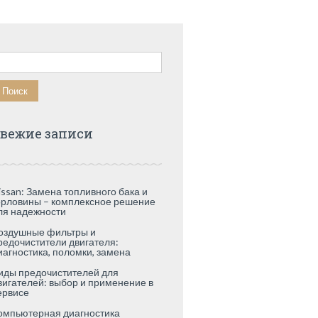
айти:
вежие записи
issan: Замена топливного бака и
орловины – комплексное решение
ля надежности
оздушные фильтры и
редочистители двигателя:
иагностика, поломки, замена
иды предочистителей для
вигателей: выбор и применение в
ервисе
омпьютерная диагностика