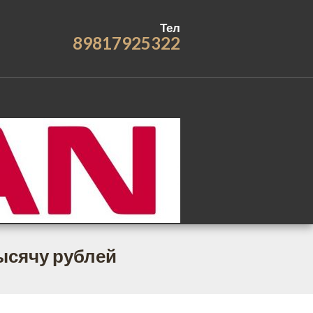
Тел
89817925322
тысячу рублей