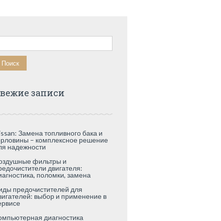
айти:
вежие записи
issan: Замена топливного бака и
орловины – комплексное решение
ля надежности
оздушные фильтры и
редочистители двигателя:
иагностика, поломки, замена
иды предочистителей для
вигателей: выбор и применение в
ервисе
омпьютерная диагностика