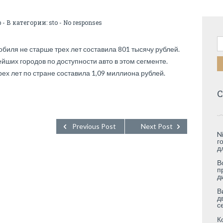
b
- В категории:
sto
-
No responses
Н
биля не старше трех лет составила 801 тысячу рублей.
йших городов по доступности авто в этом сегменте.
ех лет по стране составила 1,09 миллиона рублей.
С
Previous Post
Next Post
N
г
д
В
п
д
В
д
с
К