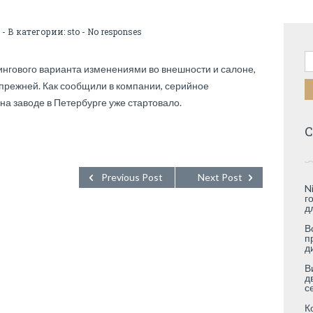
- В категории:
sto
-
No responses
Н
лингового варианта изменениями во внешности и салоне,
 прежней. Как сообщили в компании, серийное
а заводе в Петербурге уже стартовало.
С
Previous Post
Next Post
N
г
д
В
п
д
В
д
с
К