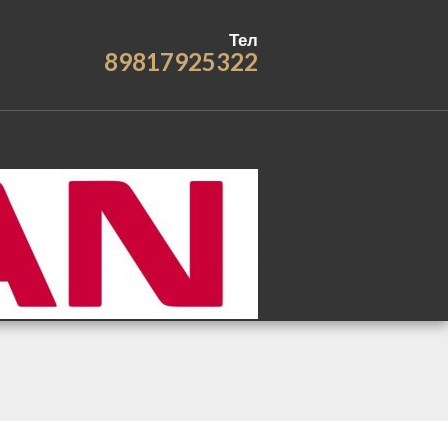
Тел
89817925322