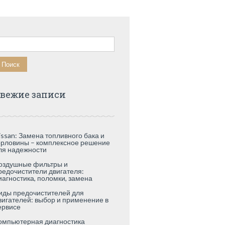
айти:
вежие записи
issan: Замена топливного бака и
орловины – комплексное решение
ля надежности
оздушные фильтры и
редочистители двигателя:
иагностика, поломки, замена
иды предочистителей для
вигателей: выбор и применение в
ервисе
омпьютерная диагностика