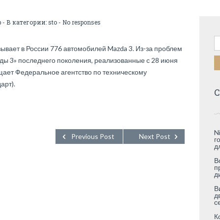
b
- В категории:
sto
-
No responses
Н
ывает в России 776 автомобилей Mazda 3. Из-за проблем
зды 3» последнего поколения, реализованные с 28 июня
бщает Федеральное агентство по техническому
арт).
С
N
Previous Post
Next Post
г
д
В
п
д
В
д
с
К