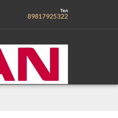
Тел
89817925322