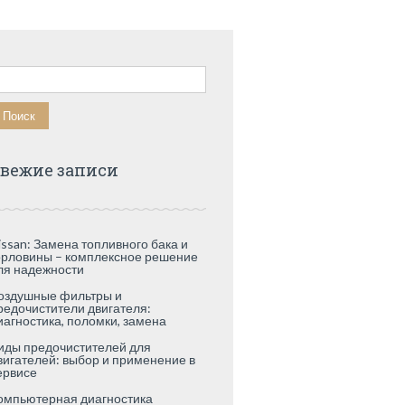
айти:
вежие записи
issan: Замена топливного бака и
орловины – комплексное решение
ля надежности
оздушные фильтры и
редочистители двигателя:
иагностика, поломки, замена
иды предочистителей для
вигателей: выбор и применение в
ервисе
омпьютерная диагностика