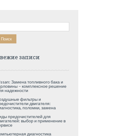
айти:
вежие записи
issan: Замена топливного бака и
орловины – комплексное решение
ля надежности
оздушные фильтры и
редочистители двигателя:
иагностика, поломки, замена
иды предочистителей для
вигателей: выбор и применение в
ервисе
омпьютерная диагностика