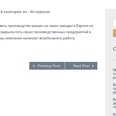
 В категории:
sto
-
No responses
Н
ть производство машин на своих заводах в Европе из-
a закрыла пять своих производственных предприятий в
ерь компания начинает возобновлять работу.
С
Previous Post
Next Post
N
г
д
В
п
д
В
д
с
К