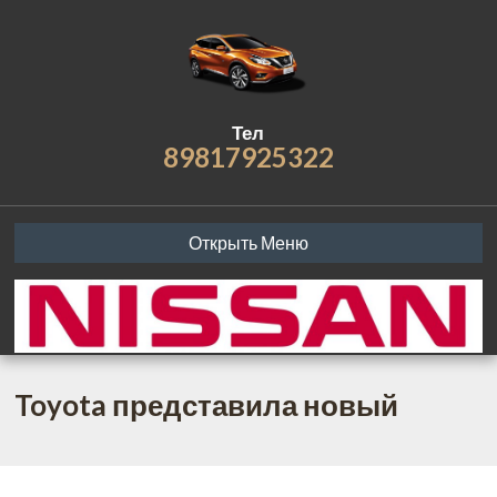
Тел
89817925322
Открыть Меню
Toyota представила новый