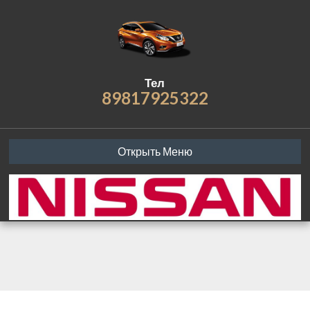
Тел
89817925322
Открыть Меню