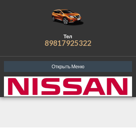
Тел
89817925322
Открыть Меню