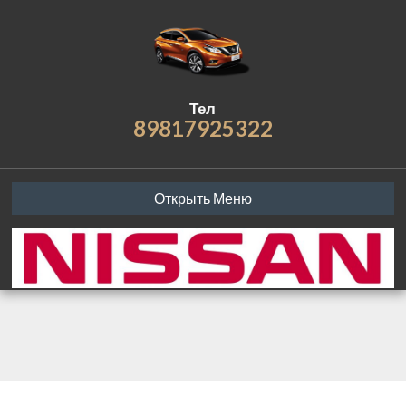
Тел
89817925322
Открыть Меню