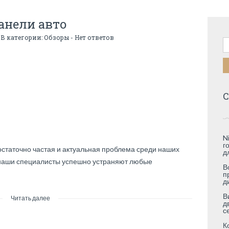
анели авто
 В категории:
Обзоры
-
Нет ответов
Н
С
N
г
статочно частая и актуальная проблема среди наших
д
 наши специалисты успешно устраняют любые
В
п
д
В
Читать далее
д
с
К