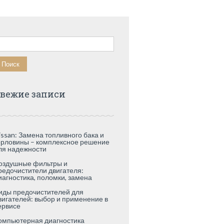
айти:
вежие записи
issan: Замена топливного бака и
орловины – комплексное решение
ля надежности
оздушные фильтры и
редочистители двигателя:
иагностика, поломки, замена
иды предочистителей для
вигателей: выбор и применение в
ервисе
омпьютерная диагностика