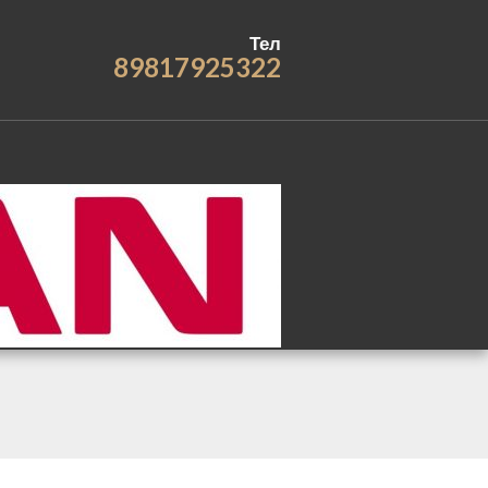
Тел
89817925322