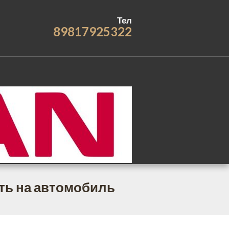
Тел
89817925322
ть на автомобиль