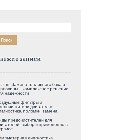
айти:
вежие записи
issan: Замена топливного бака и
орловины – комплексное решение
ля надежности
оздушные фильтры и
редочистители двигателя:
иагностика, поломки, замена
иды предочистителей для
вигателей: выбор и применение в
ервисе
омпьютерная диагностика