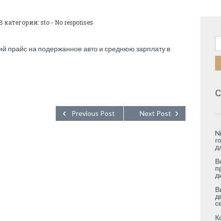
В категории:
sto
-
No responses
Н
ий прайс на подержанное авто и среднюю зарплату в
С
Previous Post
Next Post
N
г
д
В
п
д
В
д
с
К