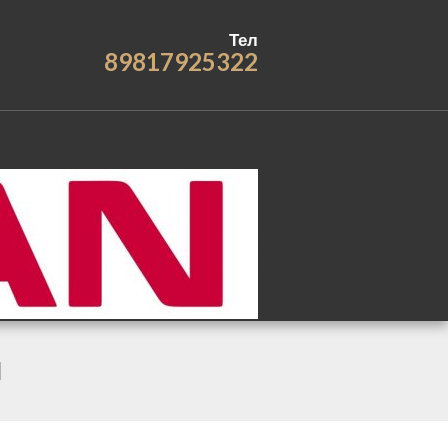
Тел
89817925322
q