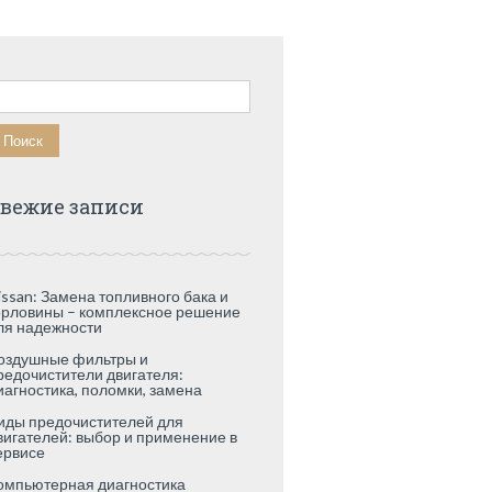
айти:
вежие записи
issan: Замена топливного бака и
орловины – комплексное решение
ля надежности
оздушные фильтры и
редочистители двигателя:
иагностика, поломки, замена
иды предочистителей для
вигателей: выбор и применение в
ервисе
омпьютерная диагностика