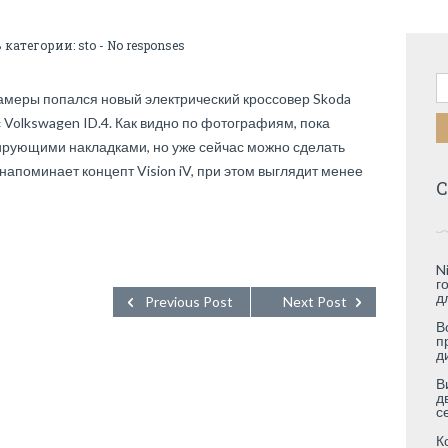
В категории:
sto
-
No responses
Н
амеры попался новый электрический кроссовер Skoda
с Volkswagen ID.4. Как видно по фотографиям, пока
кирующими накладками, но уже сейчас можно сделать
напоминает концепт Vision iV, при этом выглядит менее
С
N
г
д
Previous Post
Next Post
В
п
д
В
д
с
К