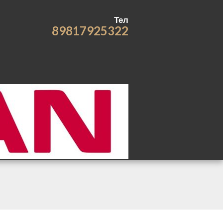
Тел
89817925322