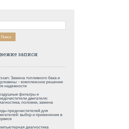
айти:
вежие записи
issan: Замена топливного бака и
орловины – комплексное решение
ля надежности
оздушные фильтры и
редочистители двигателя:
иагностика, поломки, замена
иды предочистителей для
вигателей: выбор и применение в
ервисе
омпьютерная диагностика