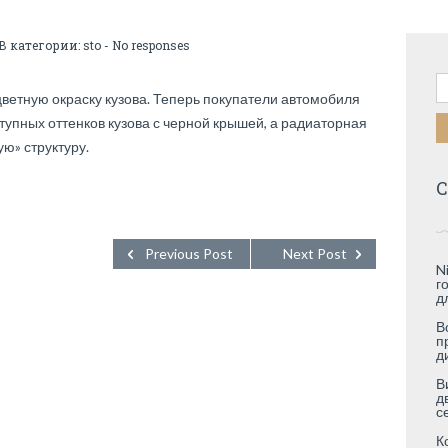
 В категории:
sto
-
No responses
Н
цветную окраску кузова. Теперь покупатели автомобиля
тупных оттенков кузова с черной крышей, а радиаторная
ю» структуру.
С
Previous Post
Next Post
N
г
д
В
п
д
В
д
с
К