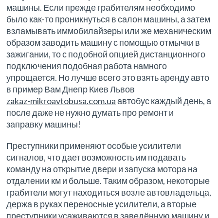
машины. Если прежде грабителям необходимо
было как-то проникнуться в салон машины, а затем
взламывать иммобилайзеры или же механическим
образом заводить машину с помощью отмычки в
зажигании, то с подобной опцией дистанционного
подключения подобная работа намного
упрощается. Но лучше всего это взять аренду авто
в пример Вам Днепр Киев Львов
zakaz-mikroavtobusa.com.ua
автобус каждый день, а
после даже не нужно думать про ремонт и
заправку машины!
Преступники применяют особые усилители
сигналов, что дает возможность им подавать
команду на открытие двери и запуска мотора на
отдалении км и больше. Таким образом, некоторые
грабители могут находиться возле автовладельца,
держа в руках переносные усилители, а вторые
преступники усаживаются в заведённую машину и