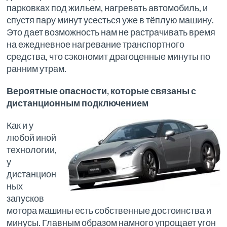
парковках под жильем, нагревать автомобиль, и
спустя пару минут усесться уже в тёплую машину.
Это дает возможность нам не растрачивать время
на ежедневное нагревание транспортного
средства, что сэкономит драгоценные минуты по
ранним утрам.
Вероятные опасности, которые связаны с
дистанционным подключением
Как и у
любой иной
технологии,
у
дистанцион
ных
запусков
мотора машины есть собственные достоинства и
минусы. Главным образом намного упрощает угон