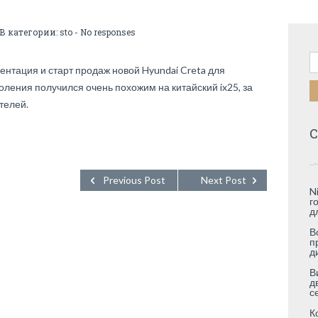
 В категории:
sto
-
No responses
Н
нтация и старт продаж новой Hyundai Creta для
оления получился очень похожим на китайский ix25, за
телей.
С
Previous Post
Next Post
N
г
д
В
п
д
В
д
с
К