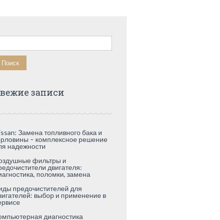
айти:
вежие записи
issan: Замена топливного бака и
орловины – комплексное решение
ля надежности
оздушные фильтры и
редочистители двигателя:
иагностика, поломки, замена
иды предочистителей для
вигателей: выбор и применение в
ервисе
омпьютерная диагностика