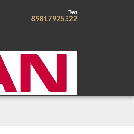
Тел
89817925322