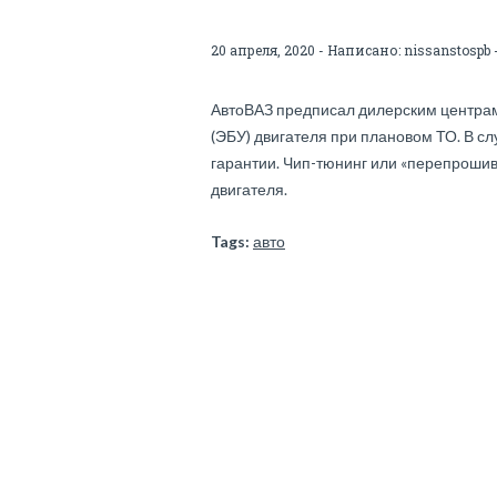
20 апреля, 2020 - Написано:
nissanstospb
АвтоВАЗ предписал дилерским центрам
(ЭБУ) двигателя при плановом ТО. В с
гарантии. Чип-тюнинг или «перепроши
двигателя.
Tags:
авто