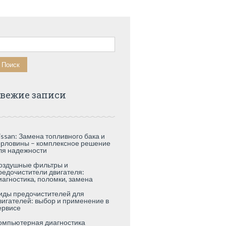
айти:
вежие записи
issan: Замена топливного бака и
орловины – комплексное решение
ля надежности
оздушные фильтры и
редочистители двигателя:
иагностика, поломки, замена
иды предочистителей для
вигателей: выбор и применение в
ервисе
омпьютерная диагностика