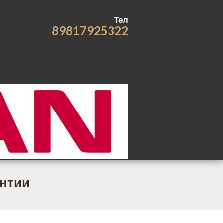
Тел
89817925322
антии