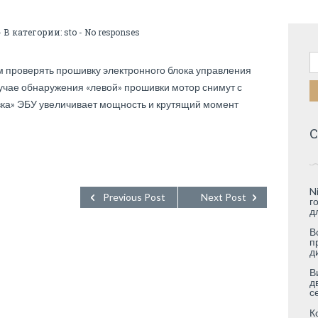
- В категории:
sto
-
No responses
Н
 проверять прошивку электронного блока управления
лучае обнаружения «левой» прошивки мотор снимут с
вка» ЭБУ увеличивает мощность и крутящий момент
С
N
Previous Post
Next Post
г
д
В
п
д
В
д
с
К