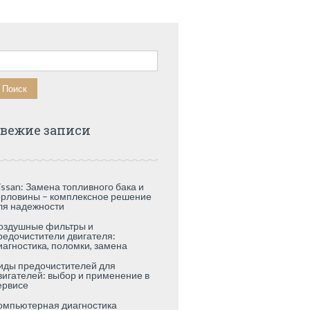
айти:
вежие записи
issan: Замена топливного бака и
орловины – комплексное решение
ля надежности
оздушные фильтры и
редочистители двигателя:
иагностика, поломки, замена
иды предочистителей для
вигателей: выбор и применение в
ервисе
омпьютерная диагностика