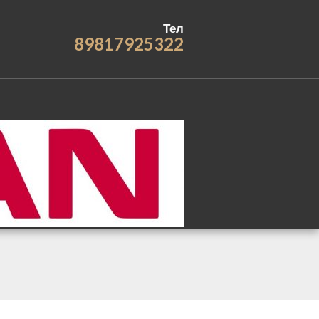
Тел
89817925322