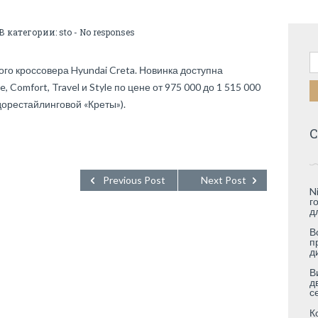
 В категории:
sto
-
No responses
Н
го кроссовера Hyundai Creta. Новинка доступна
, Comfort, Travel и Style по цене от 975 000 до 1 515 000
орестайлинговой «Креты»).
С
Previous Post
Next Post
N
г
д
В
п
д
В
д
с
К