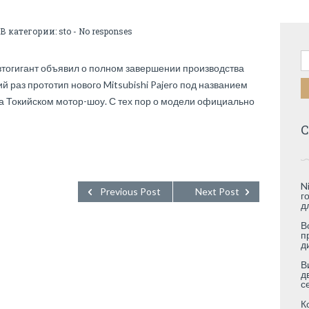
 В категории:
sto
-
No responses
Н
втогигант объявил о полном завершении производства
й раз прототип нового Mitsubishi Pajero под названием
а Токийском мотор-шоу. С тех пор о модели официально
С
N
Previous Post
Next Post
г
д
В
п
д
В
д
с
К