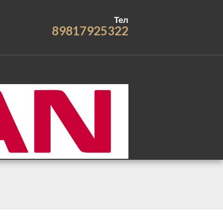
Тел
89817925322