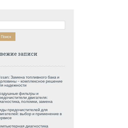
айти:
вежие записи
issan: Замена топливного бака и
орловины – комплексное решение
ля надежности
оздушные фильтры и
редочистители двигателя:
иагностика, поломки, замена
иды предочистителей для
вигателей: выбор и применение в
ервисе
омпьютерная диагностика