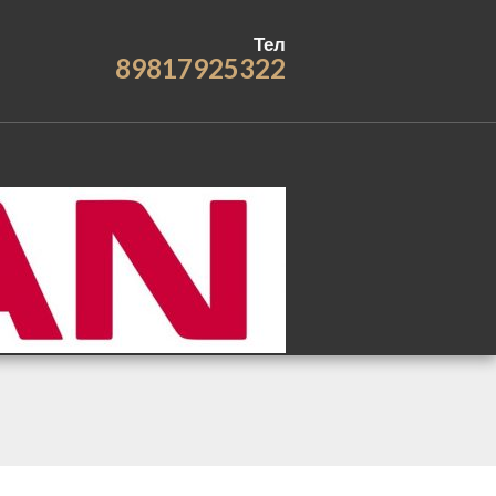
Тел
89817925322