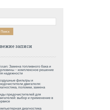
айти:
вежие записи
issan: Замена топливного бака и
орловины – комплексное решение
ля надежности
оздушные фильтры и
редочистители двигателя:
иагностика, поломки, замена
иды предочистителей для
вигателей: выбор и применение в
ервисе
омпьютерная диагностика