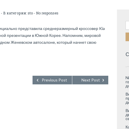
- В категории:
sto
-
No responses
Н
фициально представила среднеразмерный кроссовер Kia
ьной презентации в Южной Корее. Напомним, мировой
дном Женевском автосалоне, который начнет свою
С
N
Previous Post
Next Post
г
д
В
п
д
В
д
с
К