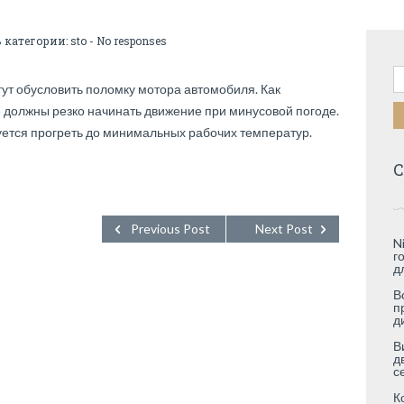
В категории:
sto
-
No responses
Н
гут обусловить поломку мотора автомобиля. Как
 должны резко начинать движение при минусовой погоде.
уется прогреть до минимальных рабочих температур.
С
Previous Post
Next Post
N
г
д
В
п
д
В
д
с
К