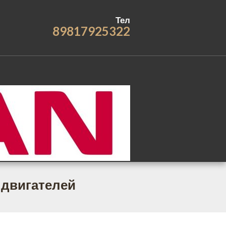
Тел
89817925322
 двигателей