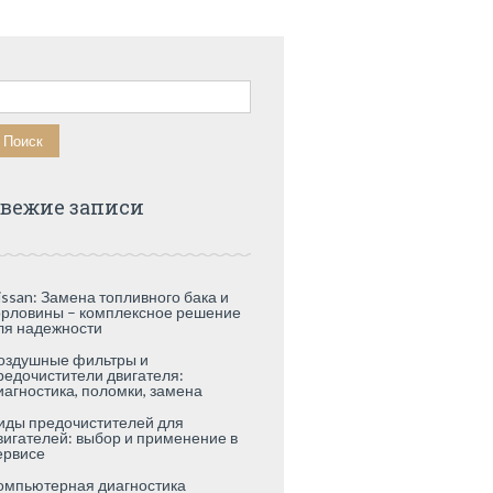
айти:
вежие записи
issan: Замена топливного бака и
орловины – комплексное решение
ля надежности
оздушные фильтры и
редочистители двигателя:
иагностика, поломки, замена
иды предочистителей для
вигателей: выбор и применение в
ервисе
омпьютерная диагностика