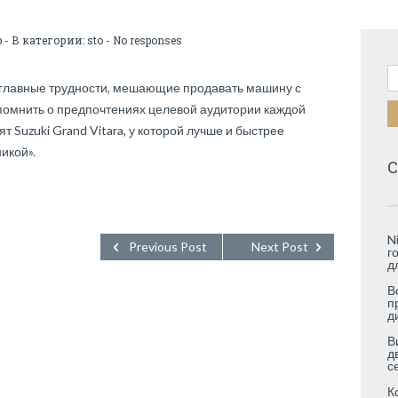
b
- В категории:
sto
-
No responses
Н
 главные трудности, мешающие продавать машину с
помнить о предпочтениях целевой аудитории каждой
 Suzuki Grand Vitara, у которой лучше и быстрее
икой».
С
N
Previous Post
Next Post
г
д
В
п
д
В
д
с
К