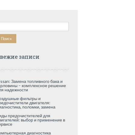
айти:
вежие записи
issan: Замена топливного бака и
орловины – комплексное решение
ля надежности
оздушные фильтры и
редочистители двигателя:
иагностика, поломки, замена
иды предочистителей для
вигателей: выбор и применение в
ервисе
омпьютерная диагностика