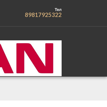
Тел
89817925322