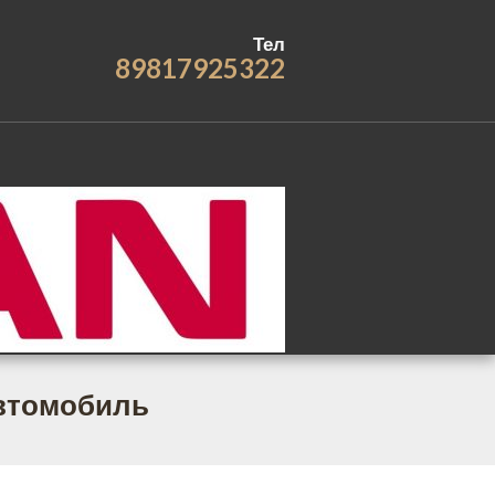
Тел
89817925322
автомобиль