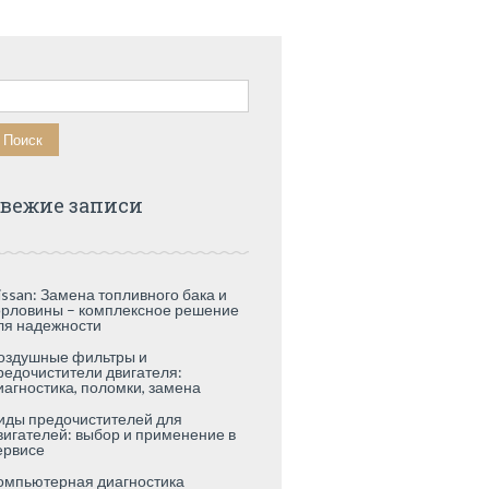
айти:
вежие записи
issan: Замена топливного бака и
орловины – комплексное решение
ля надежности
оздушные фильтры и
редочистители двигателя:
иагностика, поломки, замена
иды предочистителей для
вигателей: выбор и применение в
ервисе
омпьютерная диагностика