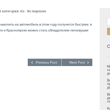
В категории:
sto
-
No responses
Н
накопить на автомобиль в этом году получится быстрее: в
рге и Красноярске можно стать обладателем легковушки
С
Previous Post
Next Post
N
г
д
В
п
д
В
д
с
К