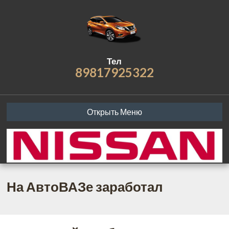
Тел
89817925322
Открыть Меню
На АвтоВАЗе заработал