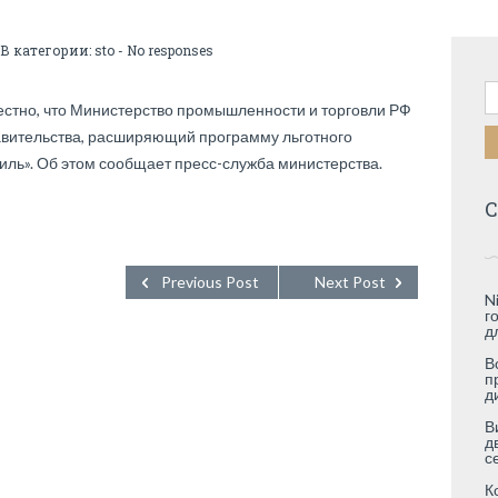
 В категории:
sto
-
No responses
Н
звестно, что Министерство промышленности и торговли РФ
авительства, расширяющий программу льготного
ль». Об этом сообщает пресс-служба министерства.
С
Previous Post
Next Post
N
г
д
В
п
д
В
д
с
К