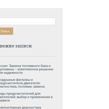
айти:
вежие записи
issan: Замена топливного бака и
орловины – комплексное решение
ля надежности
оздушные фильтры и
редочистители двигателя:
иагностика, поломки, замена
иды предочистителей для
вигателей: выбор и применение в
ервисе
омпьютерная диагностика