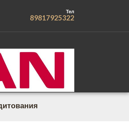
Тел
89817925322
дитования