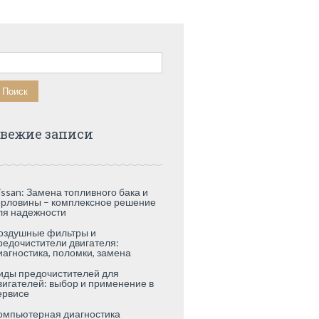
айти:
вежие записи
issan: Замена топливного бака и
орловины – комплексное решение
ля надежности
оздушные фильтры и
редочистители двигателя:
иагностика, поломки, замена
иды предочистителей для
вигателей: выбор и применение в
ервисе
омпьютерная диагностика