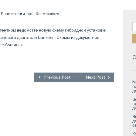
 В категории:
sto
-
No responses
Н
тентном ведомстве новую схему гибридной установки.
шневого двигателя Ванкеля. Схемы из документов
r.Asurada».
С
Previous Post
Next Post
N
г
д
В
п
д
В
д
с
К