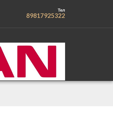
Тел
89817925322