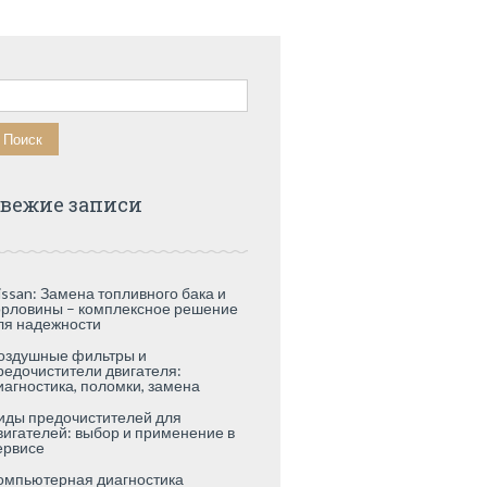
айти:
вежие записи
issan: Замена топливного бака и
орловины – комплексное решение
ля надежности
оздушные фильтры и
редочистители двигателя:
иагностика, поломки, замена
иды предочистителей для
вигателей: выбор и применение в
ервисе
омпьютерная диагностика