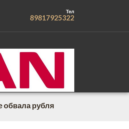
Тел
89817925322
е обвала рубля