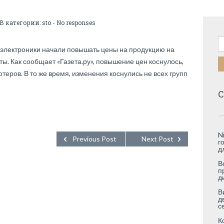
 В категории:
sto
-
No responses
Н
электроники начали повышать цены на продукцию на
ы. Как сообщает «Газета.ру», повышение цен коснулось,
еров. В то же время, изменения коснулись не всех групп
С
N
Previous Post
Next Post
г
д
В
п
д
В
д
с
К