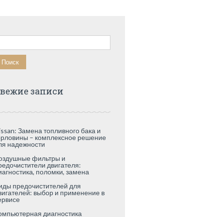
айти:
вежие записи
issan: Замена топливного бака и
орловины – комплексное решение
ля надежности
оздушные фильтры и
редочистители двигателя:
иагностика, поломки, замена
иды предочистителей для
вигателей: выбор и применение в
ервисе
омпьютерная диагностика