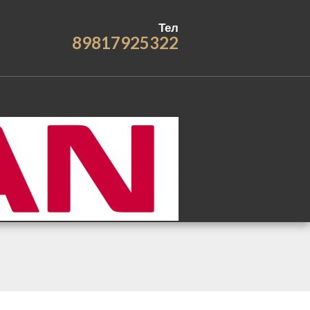
Тел
89817925322