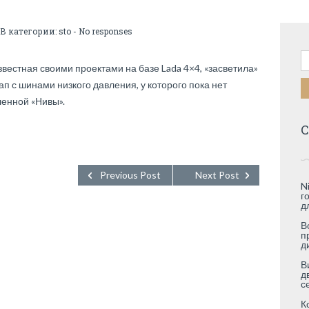
 В категории:
sto
-
No responses
Н
вестная своими проектами на базе Lada 4×4, «засветила»
 с шинами низкого давления, у которого пока нет
ленной «Нивы».
С
Previous Post
Next Post
N
г
д
В
п
д
В
д
с
К