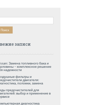
айти:
вежие записи
issan: Замена топливного бака и
орловины – комплексное решение
ля надежности
оздушные фильтры и
редочистители двигателя:
иагностика, поломки, замена
иды предочистителей для
вигателей: выбор и применение в
ервисе
омпьютерная диагностика