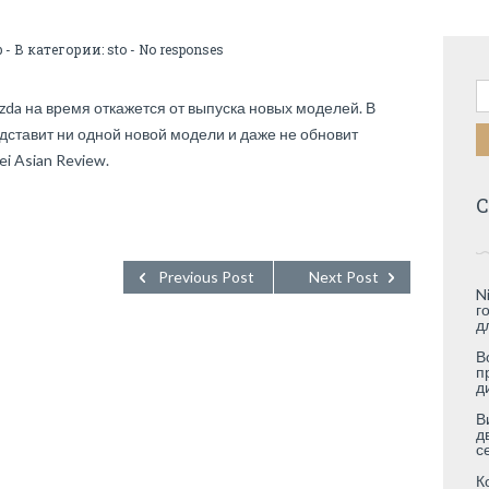
b
- В категории:
sto
-
No responses
Н
a на время откажется от выпуска новых моделей. В
едставит ни одной новой модели и даже не обновит
i Asian Review.
С
Previous Post
Next Post
N
г
д
В
п
д
В
д
с
К