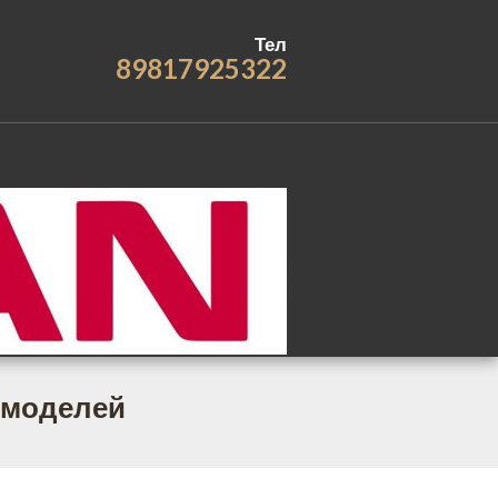
Тел
89817925322
х моделей