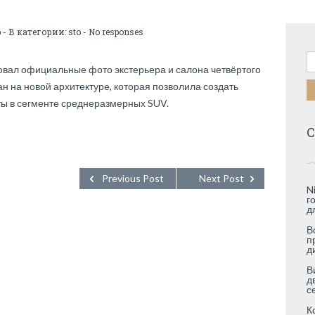
b
- В категории:
sto
-
No responses
Н
овал официальные фото экстерьера и салона четвёртого
ан на новой архитектуре, которая позволила создать
ы в сегменте среднеразмерных SUV.
С
Previous Post
Next Post
N
г
д
В
п
д
В
д
с
К