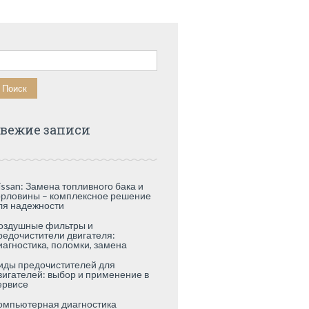
айти:
вежие записи
issan: Замена топливного бака и
орловины – комплексное решение
ля надежности
оздушные фильтры и
редочистители двигателя:
иагностика, поломки, замена
иды предочистителей для
вигателей: выбор и применение в
ервисе
омпьютерная диагностика