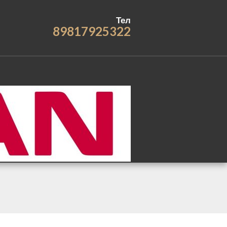
Тел
89817925322