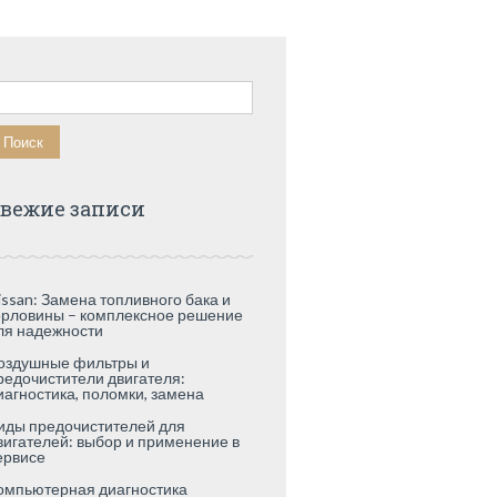
айти:
вежие записи
issan: Замена топливного бака и
орловины – комплексное решение
ля надежности
оздушные фильтры и
редочистители двигателя:
иагностика, поломки, замена
иды предочистителей для
вигателей: выбор и применение в
ервисе
омпьютерная диагностика