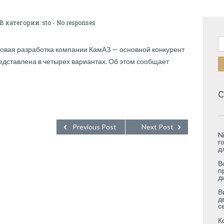
 В категории:
sto
-
No responses
Н
новая разработка компании КамАЗ — основной конкурент
едставлена в четырех вариантах. Об этом сообщает
С
Previous Post
Next Post
N
г
д
В
п
д
В
д
с
К