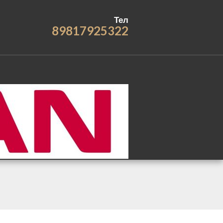
Тел
89817925322