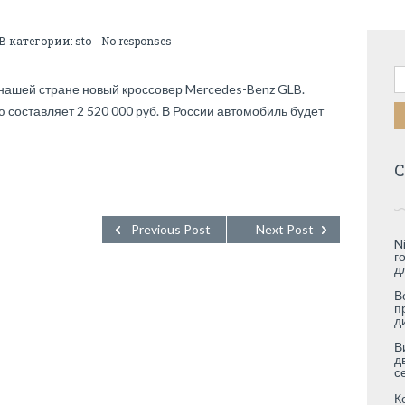
 В категории:
sto
-
No responses
Н
в нашей стране новый кроссовер Mercedes-Benz GLB.
 составляет 2 520 000 руб. В России автомобиль будет
С
Previous Post
Next Post
N
г
д
В
п
д
В
д
с
К