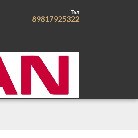
Тел
89817925322