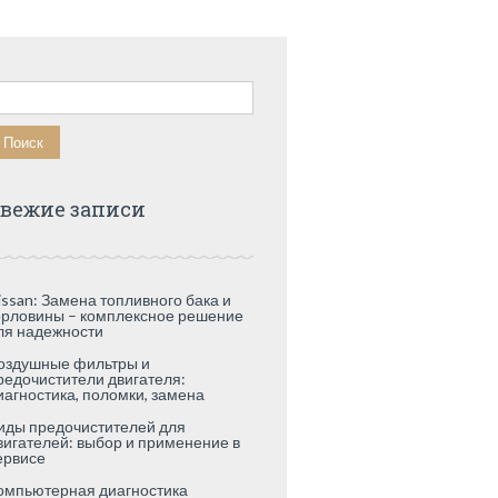
айти:
вежие записи
issan: Замена топливного бака и
орловины – комплексное решение
ля надежности
оздушные фильтры и
редочистители двигателя:
иагностика, поломки, замена
иды предочистителей для
вигателей: выбор и применение в
ервисе
омпьютерная диагностика