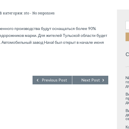
 В категории:
sto
-
No responses
Н
венного производства будут оснащаться более 90%
едорожников марки. Для жителей Тульской области будет
. Автомобильный завод Haval был открыт в начале июня
С
N
Previous Post
Next Post
г
д
В
п
д
В
д
с
К