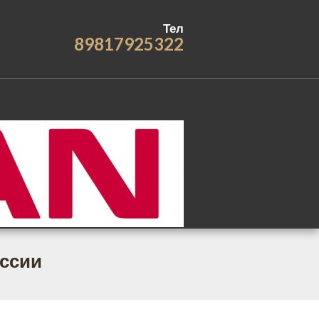
Тел
89817925322
оссии