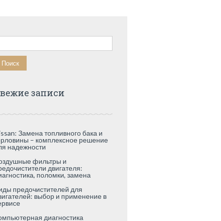
айти:
вежие записи
issan: Замена топливного бака и
орловины – комплексное решение
ля надежности
оздушные фильтры и
редочистители двигателя:
иагностика, поломки, замена
иды предочистителей для
вигателей: выбор и применение в
ервисе
омпьютерная диагностика