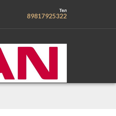
Тел
89817925322