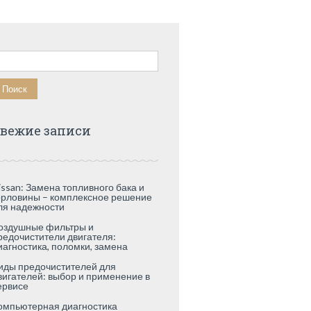
айти:
вежие записи
issan: Замена топливного бака и
орловины – комплексное решение
ля надежности
оздушные фильтры и
редочистители двигателя:
иагностика, поломки, замена
иды предочистителей для
вигателей: выбор и применение в
ервисе
омпьютерная диагностика