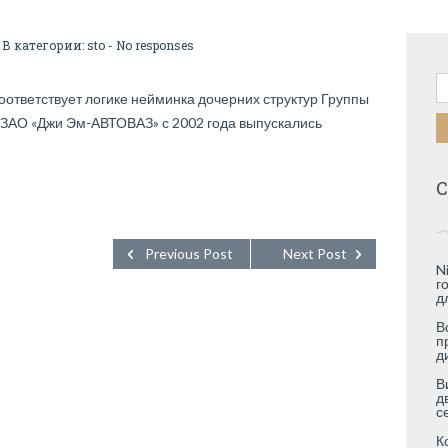
 В категории:
sto
-
No responses
Н
ответствует логике нейминка дочерних структур Группы
 ЗАО «Джи Эм-АВТОВАЗ» с 2002 года выпускались
С
Previous Post
Next Post
N
г
д
В
п
д
В
д
с
К