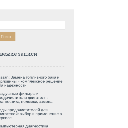
айти:
вежие записи
issan: Замена топливного бака и
орловины – комплексное решение
ля надежности
оздушные фильтры и
редочистители двигателя:
иагностика, поломки, замена
иды предочистителей для
вигателей: выбор и применение в
ервисе
омпьютерная диагностика