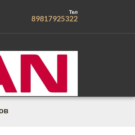
Тел
89817925322
ов