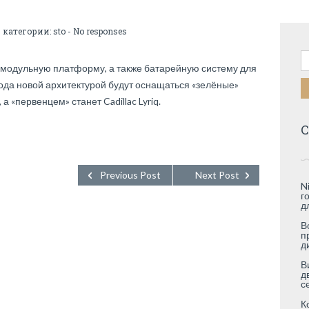
В категории:
sto
-
No responses
Н
 модульную платформу, а также батарейную систему для
года новой архитектурой будут оснащаться «зелёные»
 а «первенцем» станет Cadillac Lyriq.
С
Previous Post
Next Post
N
г
д
В
п
д
В
д
с
К