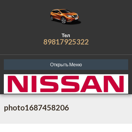
Тел
89817925322
Открыть Меню
photo1687458206