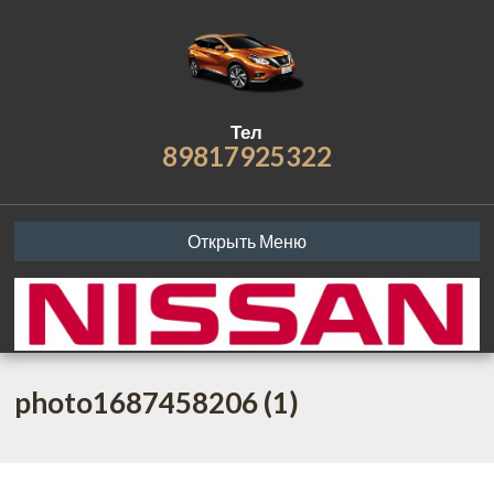
Тел
89817925322
Открыть Меню
photo1687458206 (1)