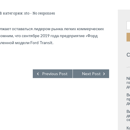
 В категории:
sto
-
No responses
Н
должает оставаться лидером рынка легких коммерческих
омним, что сентябре 2019 года предприятие «Форд
ленной модели Ford Transit.
С
Previous Post
Next Post
N
г
д
В
п
д
В
д
с
К