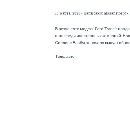
15 марта, 2020 - Написано:
nissanstospb
-
В результате модель Ford Transit про
авто среди иностранных компаний. Нап
Соллерс Елабуга» начало выпуск обнов
Tags:
авто