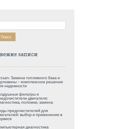
айти:
вежие записи
issan: Замена топливного бака и
орловины – комплексное решение
ля надежности
оздушные фильтры и
редочистители двигателя:
иагностика, поломки, замена
иды предочистителей для
вигателей: выбор и применение в
ервисе
омпьютерная диагностика