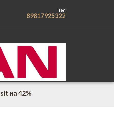
Тел
89817925322
sit на 42%