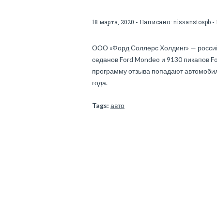
18 марта, 2020 - Написано:
nissanstospb
-
ООО «Форд Соллерс Холдинг» — россий
седанов Ford Mondeo и 9130 пикапов Fo
программу отзыва попадают автомобил
года.
Tags:
авто