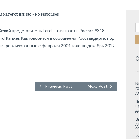
 В категории:
sto
-
No responses
Н
ский представитель Ford — отзывает в России 9318
rd Ranger. Как говорится в сообщении Росстандарта, под
и, реализованные с февраля 2004 года по декабрь 2012
С
N
Previous Post
Next Post
г
д
В
п
д
В
д
с
К