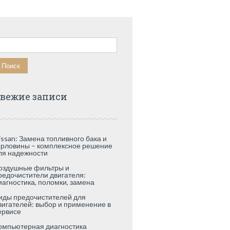
айти:
вежие записи
issan: Замена топливного бака и
орловины – комплексное решение
ля надежности
оздушные фильтры и
редочистители двигателя:
иагностика, поломки, замена
иды предочистителей для
вигателей: выбор и применение в
ервисе
омпьютерная диагностика