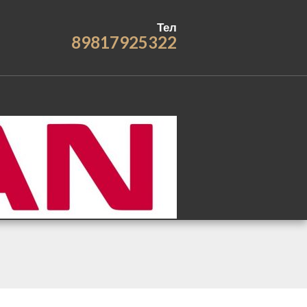
Тел
89817925322