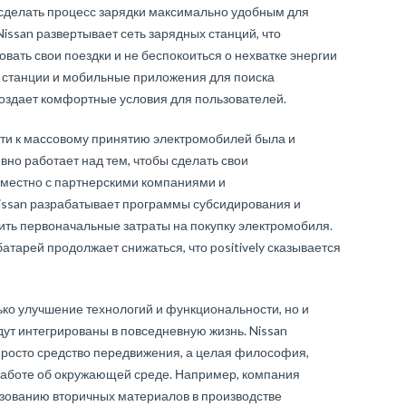
сделать процесс зарядки максимально удобным для
Nissan развертывает сеть зарядных станций, что
вать свои поездки и не беспокоиться о нехватке энергии
е станции и мобильные приложения для поиска
создает комфортные условия для пользователей.
ути к массовому принятию электромобилей была и
ивно работает над тем, чтобы сделать свои
местно с партнерскими компаниями и
issan разрабатывает программы субсидирования и
ить первоначальные затраты на покупку электромобиля.
батарей продолжает снижаться, что positively сказывается
ко улучшение технологий и функциональности, но и
дут интегрированы в повседневную жизнь. Nissan
 просто средство передвижения, а целая философия,
 заботе об окружающей среде. Например, компания
льзованию вторичных материалов в производстве