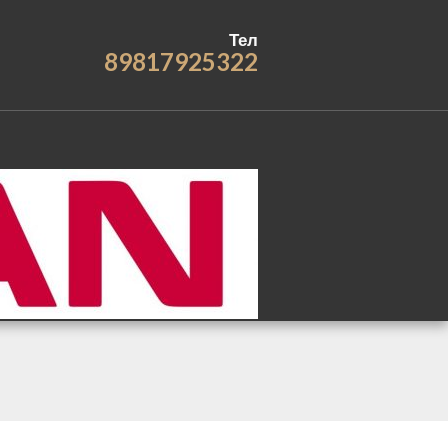
Тел
89817925322