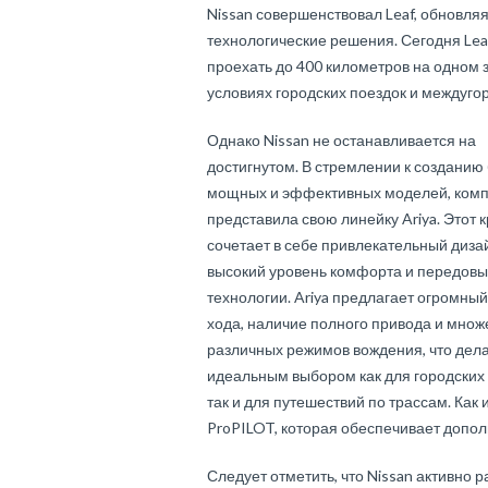
Nissan совершенствовал Leaf, обновляя
технологические решения. Сегодня Le
проехать до 400 километров на одном 
условиях городских поездок и междуго
Однако Nissan не останавливается на
достигнутом. В стремлении к созданию
мощных и эффективных моделей, ком
представила свою линейку Ariya. Этот 
сочетает в себе привлекательный диза
высокий уровень комфорта и передов
технологии. Ariya предлагает огромный
хода, наличие полного привода и множ
различных режимов вождения, что дела
идеальным выбором как для городских 
так и для путешествий по трассам. Как
ProPILOT, которая обеспечивает допол
Следует отметить, что Nissan активно 