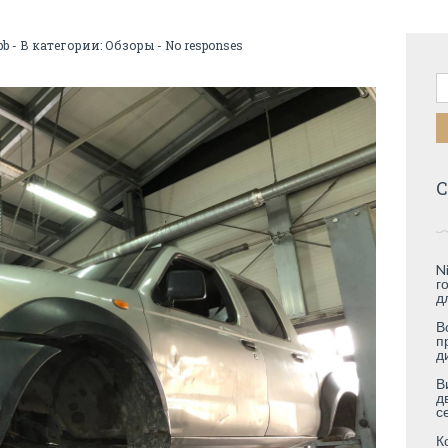
pb
- В категории:
Обзоры
-
No responses
Н
С
N
г
д
В
п
д
В
д
с
К