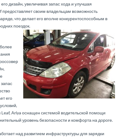
 его дизайн, увеличивая запас хода и улучшая
af предоставляет своим владельцам возможность
заряде, что делает его вполне конкурентоспособным в
родних поездок.
 более
пания
кроссовер
йн,
ые
 запас
ество
ет его
условий,
 и Leaf, Ariya оснащен системой водительской помощи
нительный уровень безопасности и комфорта на дороге.
работает над развитием инфраструктуры для зарядки