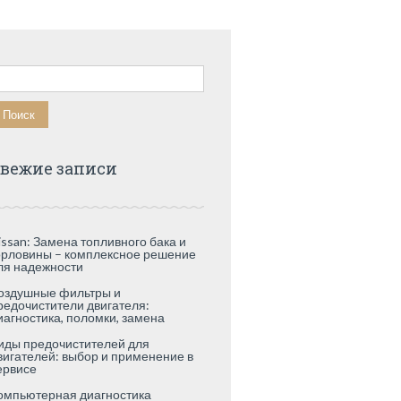
айти:
вежие записи
issan: Замена топливного бака и
орловины – комплексное решение
ля надежности
оздушные фильтры и
редочистители двигателя:
иагностика, поломки, замена
иды предочистителей для
вигателей: выбор и применение в
ервисе
омпьютерная диагностика